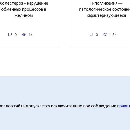
Холестероз – нарушение
Гипогликемия —
обменных процессов в
патологическое состояни
желчном
характеризующееся
0
1к.
0
1.5к.
риалов сайта допускается исключительно при соблюдении
прави