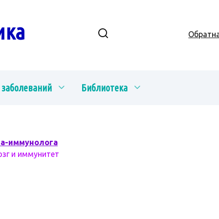
ика
Обратна
 заболеваний
Библиотека
ча-иммунолога
озг и иммунитет