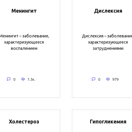
Менингит
Дислексия
Менингит – заболевание,
Дислексия – заболевание
характеризующееся
характеризующееся
воспалением
затруднениями
0
1.3к.
0
979
Холестероз
Гипогликемия