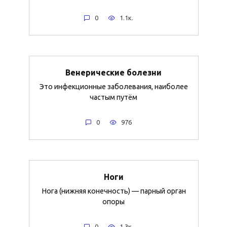
0
1.1к.
Венерические болезни
Это инфекционные заболевания, наиболее
частым путём
0
976
Ноги
Нога (нижняя конечность) — парный орган
опоры
0
1.3к.