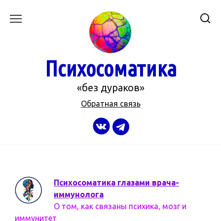
Перейти
к
содержанию
Психосоматика
«без дураков»
Обратная связь
Психосоматика глазами врача-
иммунолога
О том, как связаны психика, мозг и
иммунитет