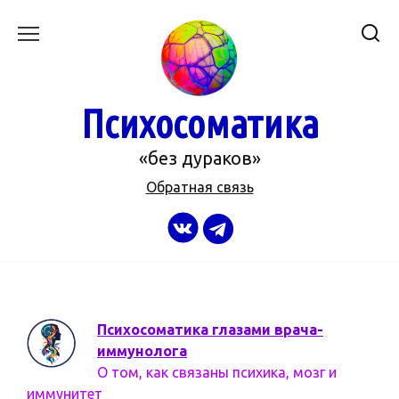
Перейти
к
содержанию
Психосоматика
«без дураков»
Обратная связь
Психосоматика глазами врача-
иммунолога
О том, как связаны психика, мозг и
иммунитет