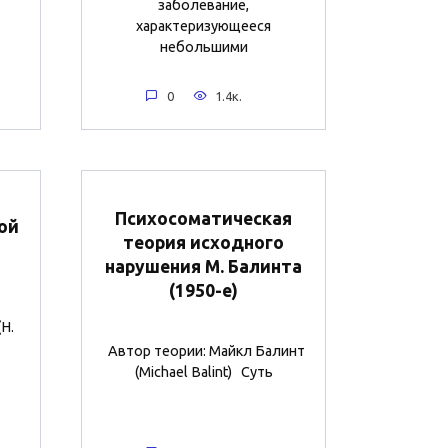
заболевание,
характеризующееся
небольшими
0
1.4к.
Психосоматическая
ой
теория исходного
нарушения М. Балинта
(1950-е)
H.
Автор теории: Майкл Балинт
(Michael Balint) Суть