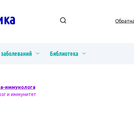
ика
Обратна
 заболеваний
Библиотека
ча-иммунолога
озг и иммунитет