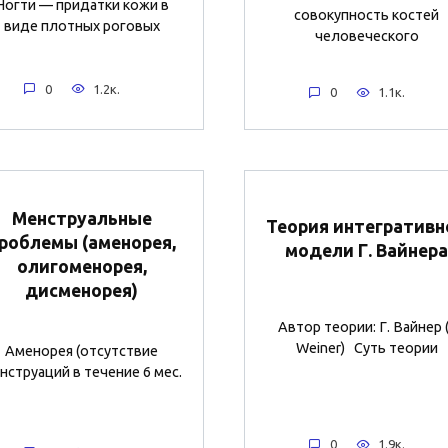
Ногти — придатки кожи в
совокупность костей
виде плотных роговых
человеческого
0
1.2к.
0
1.1к.
Менструальные
Теория интегративн
роблемы (аменорея,
модели Г. Вайнера
олигоменорея,
дисменорея)
Автор теории: Г. Вайнер (
Weiner) Суть теории
Аменорея (отсутствие
нструаций в течение 6 мес.
0
1.9к.