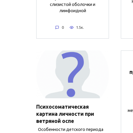
слизистой оболочки и
лимфоидной
0
1.5к.
п
Психосоматическая
ме
картина личности при
ветряной оспе
Особенности детского периода