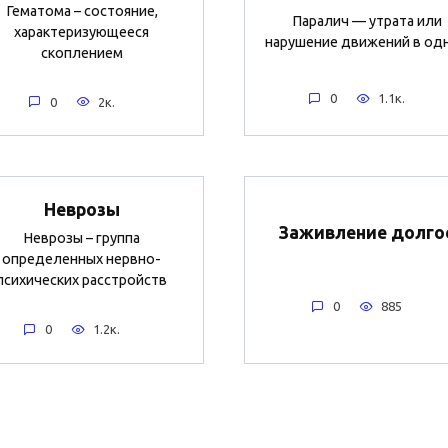
Гематома – состояние,
Паралич — утрата или
характеризующееся
нарушение движений в од
скоплением
0
1.1к.
0
2к.
Неврозы
Заживление долго
Неврозы – группа
определенных нервно-
психических расстройств
0
885
0
1.2к.