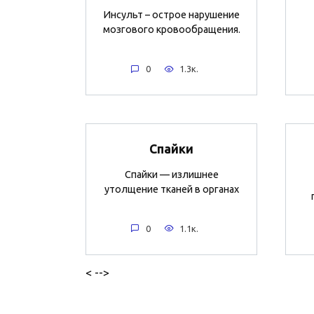
Инсульт – острое нарушение
мозгового кровообращения.
0
1.3к.
Спайки
Спайки — излишнее
утолщение тканей в органах
0
1.1к.
< -->