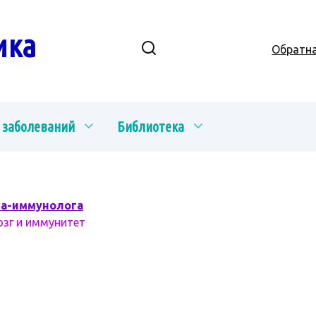
ика
Обратна
 заболеваний
Библиотека
ча-иммунолога
озг и иммунитет