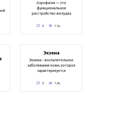
Аэрофагия — это
функциональное
ной
расстройство желудка
0
1.5к.
Экзема
е
Экзема – воспалительное
заболевание кожи, которое
характеризуется
0
1.6к.