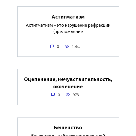
Астигматизм
Астигматизм – это нарушение рефракции
(преломление
0
1.4к.
Оцепенение, нечувствительность,
окоченение
0
973
Бешенство
Бешенство – заболевание вирусной