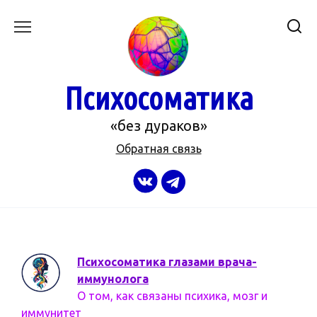
Перейти
к
содержанию
Психосоматика
«без дураков»
Обратная связь
Психосоматика глазами врача-
иммунолога
О том, как связаны психика, мозг и
иммунитет