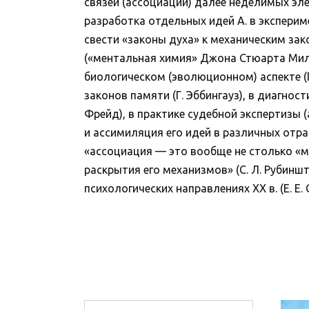
связей (ассоциаций) далее неделимых элем
разработка отдельных идей А. в экспери
свести «законы духа» к механическим зак
(«ментальная химия» Джона Стюарта Милл
биологическом (эволюционном) аспекте (Г
законов памяти (Г. Эббингауз), в диагност
Фрейд), в практике судебной экспертизы (
и ассимиляция его идей в различных отр
«ассоциация — это вообще не столько «м
раскрытия его механизмов» (С. Л. Рубинш
психологических направлениях XX в. (Е. Е.