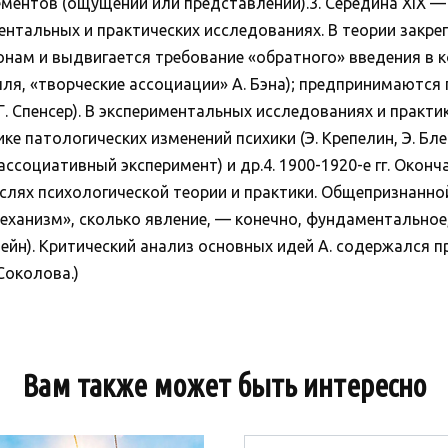
ентов (ощущений или представлений).3. Середина XIX — нач
ментальных и практических исследованиях. В теории закр
онам и выдвигается требование «обратного» введения в к
я, «творческие ассоциации» А. Бэна); предпринимаются
. Спенсер). В экспериментальных исследованиях и практи
ике патологических изменений психики (Э. Крепелин, Э. Бл
ассоциативный эксперимент) и др.4. 1900-1920-е гг. Окон
аслях психологической теории и практики. Общепризнанно
еханизм», сколько явление, — конечно, фундаментальное
тейн). Критический анализ основных идей А. содержался п
 Соколова.)
Вам также может быть интересно