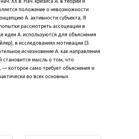
. XX в. Нач. кризиса А. в теории и
епляется положение о невозможности
онцепцию А. активности субъекта, Я
 попытки рассмотреть ассоциации в
ке идеи А. используются для объяснения
ейлер), в исследованиях мотивации (З.
чательное исчезновение А. как направления
й становится мысль о том, что
, — которое само требует объяснения и
рактически во всех основных