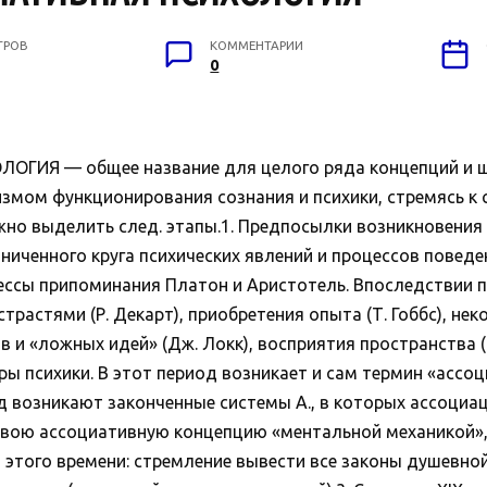
ТРОВ
КОММЕНТАРИИ
0
ИЯ — общее название для целого ряда концепций и шк
змом функционирования сознания и психики, стремясь к
жно выделить след. этапы.1. Предпосылки возникновения 
иченного круга психических явлений и процессов поведения (I
ссы припоминания Платон и Аристотель. Впоследствии 
растями (Р. Декарт), приобретения опыта (Т. Гоббс), н
ов и «ложных идей» (Дж. Локк), восприятия пространства 
ры психики. В этот период возникает и сам термин «ассоци
риод возникают законченные системы А., в которых ассоциа
в свою ассоциативную концепцию «ментальной механикой
этого времени: стремление вывести все законы душевной