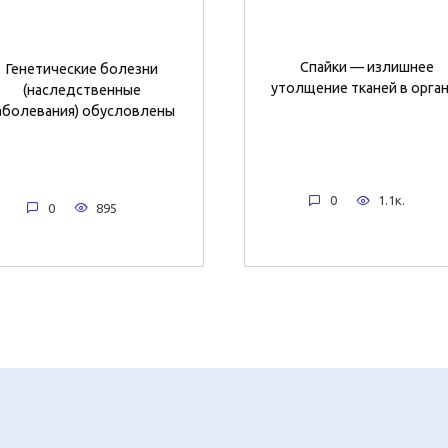
Спайки — излишнее
Генетические болезни
утолщение тканей в орган
(наследственные
аболевания) обусловлены
0
1.1к.
0
895