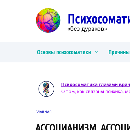
Перейти
к
Психосомат
содержанию
«без дураков»
Основы психосоматики
Причины
Психосоматика глазами вра
О том, как связаны психика, м
ГЛАВНАЯ
АССОЦИАНИЗМ, АССОЦ