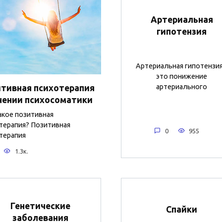
Артериальная
гипотензия
Артериальная гипотензия
это понижение
артериального
тивная психотерапия
чении психосоматики
акое позитивная
терапия? Позитивная
0
955
терапия
1.3к.
Генетические
Спайки
заболевания