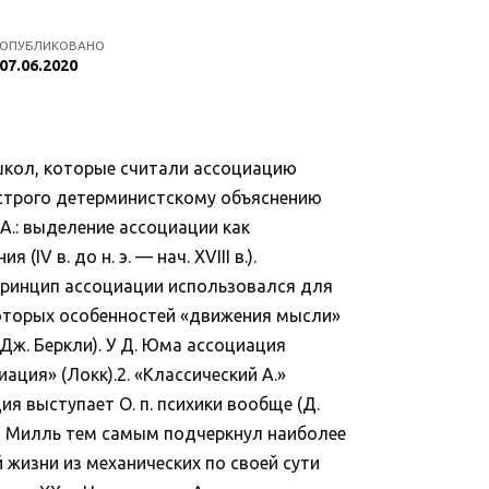
ОПУБЛИКОВАНО
07.06.2020
ол, которые считали ассоциацию
 строго детерминистскому объяснению
А.: выделение ассоциации как
V в. до н. э. — нач. XVIII в.).
принцип ассоциации использовался для
екоторых особенностей «движения мысли»
(Дж. Беркли). У Д. Юма ассоциация
ация» (Локк).2. «Классический А.»
ция выступает О. п. психики вообще (Д.
», Милль тем самым подчеркнул наиболее
 жизни из механических по своей сути