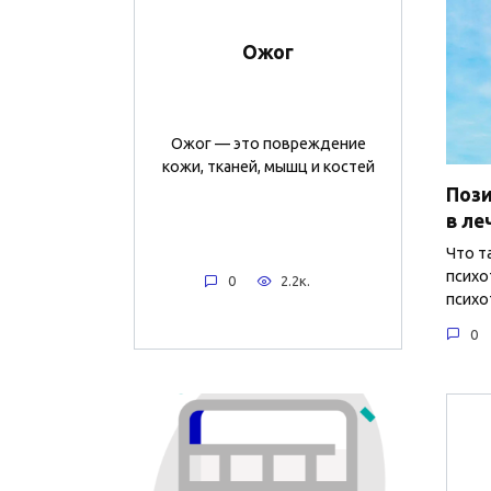
Ожог
Ожог — это повреждение
кожи, тканей, мышц и костей
Пози
в ле
Что т
психо
0
2.2к.
психо
0