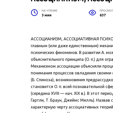
НА ЧТЕНИЕ
ПРОСМО
3 мин
637
АССОЦИАНИЗМ, АССОЦИАТИВНАЯ ПСИХОЛОГ
главным (или даже единственным) механи
психических феноменов. В развитии А. мо
объяснительного принципа (О. п.) для огран
Механизмом ассоциации объясняли проце
понимания процессов овладения своими ст
(Б. Спиноза), возникновения предрассудк
становится О. п. всей познавательной сфе
(середина XVIII — нач. XIX в.). В этот пе
Гартли, Т. Браун, Джеймс Милль). Назва
характерную черту ассоциативных теорий 