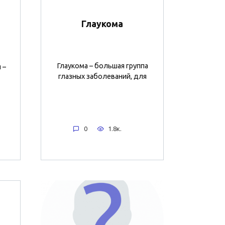
Глаукома
Глаукома – большая группа
 –
глазных заболеваний, для
0
1.8к.