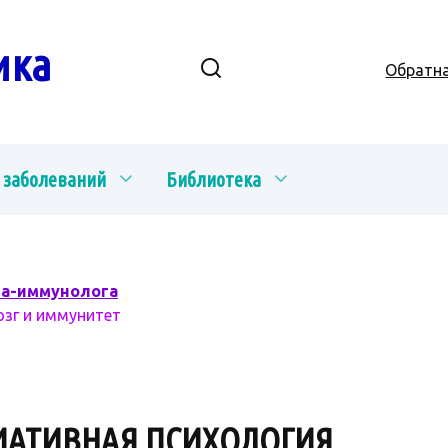
ика
Обратна
 заболеваний
Библиотека
ча-иммунолога
озг и иммунитет
ИАТИВНАЯ ПСИХОЛОГИЯ