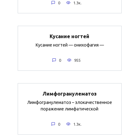
0
1.3к.
Кусание ногтей
Кусание ногтей — онихофагия —
0
955
Лимфогранулематоз
Лимфогранулематоз – злокачественное
поражение лимфатической
0
1.3к.