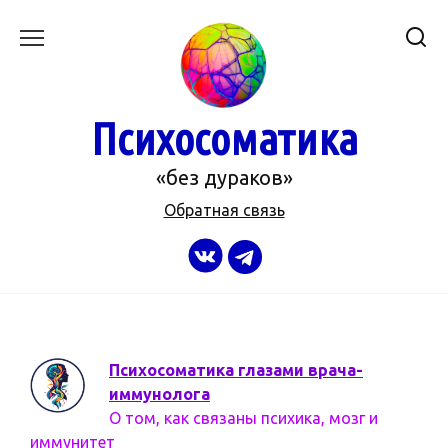
Перейти
к
содержанию
Психосоматика
«без дураков»
Обратная связь
Психосоматика глазами врача-
иммунолога
О том, как связаны психика, мозг и
иммунитет