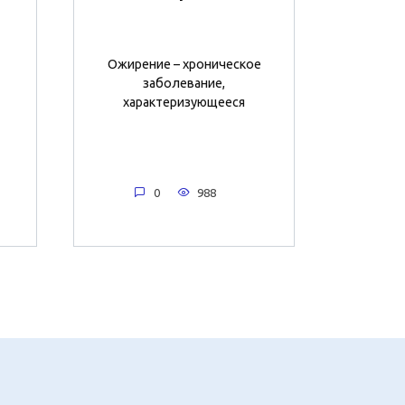
Ожирение – хроническое
заболевание,
характеризующееся
0
988