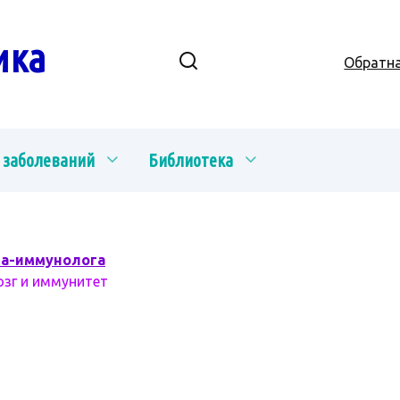
ика
Обратна
 заболеваний
Библиотека
ча-иммунолога
озг и иммунитет