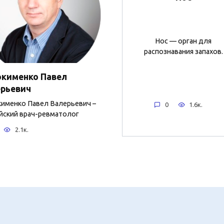
Нос — орган для
распознавания запахов.
окименко Павел
ерьевич
именко Павел Валерьевич –
0
1.6к.
йский врач-ревматолог
2.1к.