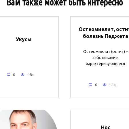
Вам также может быть интересно
Остеомиелит, ости
болезнь Педжета
Укусы
Остеомиелит (остит) –
заболевание,
характеризующееся
0
1.8к.
0
1.1к.
Нос