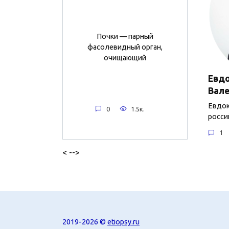
Почки — парный
фасолевидный орган,
очищающий
Евд
Вал
Евдок
0
1.5к.
росси
1
< -->
2019-2026 ©
etiopsy.ru