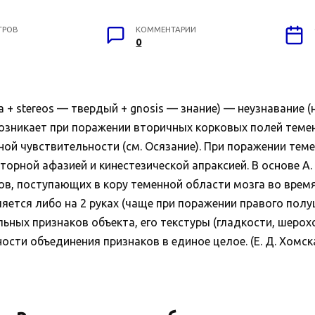
ТРОВ
КОММЕНТАРИИ
0
а + stereos — твердый + gnosis — знание) — неузнавание
возникает при поражении вторичных корковых полей темен
ной чувствительности (см. Осязание). При поражении тем
торной афазией и кинестезической апраксией. В основе А.
ов, поступающих в кору теменной области мозга во врем
яется либо на 2 руках (чаще при поражении правого полу
ьных признаков объекта, его текстуры (гладкости, шерохов
сти объединения признаков в единое целое. (Е. Д. Хомска