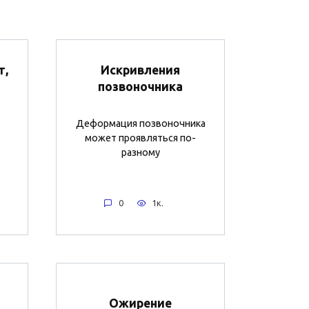
т,
Искривления
позвоночника
Деформация позвоночника
может проявляться по-
разному
0
1к.
Ожирение