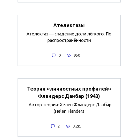
Ателектазы
Ателектаз — спадение доли лёгкого. По
распространённости
0
950
Теория «личностных профилей»
Фландерс Данбар (1943)
Автор теории: Хелен Фландерс Данбар
(Helen Flanders
2
3.2к.