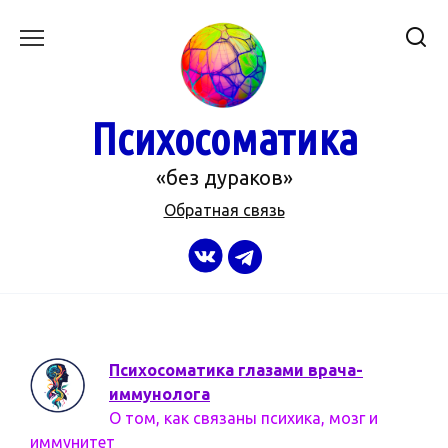
Перейти
к
содержанию
Психосоматика
«без дураков»
Обратная связь
Психосоматика глазами врача-
иммунолога
О том, как связаны психика, мозг и
иммунитет