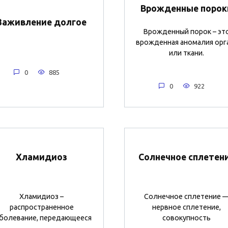
Врожденные порок
Заживление долгое
Врожденный порок – эт
врожденная аномалия орг
или ткани.
0
885
0
922
Хламидиоз
Солнечное сплетен
Хламидиоз –
Солнечное сплетение 
распространенное
нервное сплетение,
болевание, передающееся
совокупность