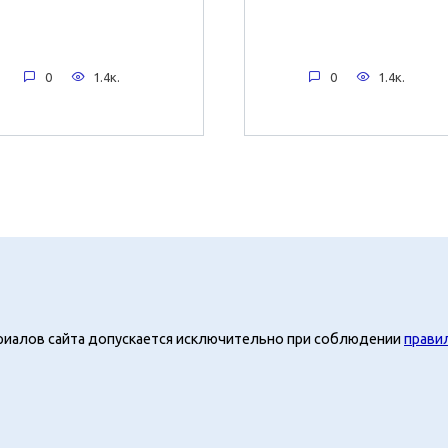
0
1.4к.
0
1.4к.
риалов сайта допускается исключительно при соблюдении
прави