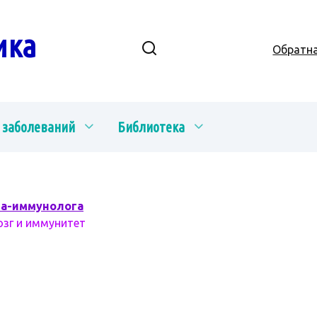
ика
Обратна
 заболеваний
Библиотека
ча-иммунолога
озг и иммунитет