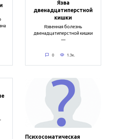
Язва
и
двенадцатиперстной
кишки
о
ана
Язвенная болезнь
двенадцатиперстной кишки
—
0
1.3к.
ие
—
Психосоматическая