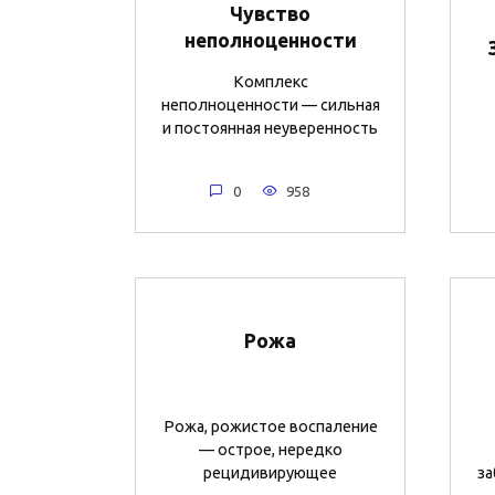
Чувство
неполноценности
Комплекс
неполноценности — сильная
и постоянная неуверенность
0
958
Рожа
Рожа, рожистое воспаление
— острое, нередко
рецидивирующее
за