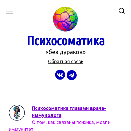
Перейти
к
содержанию
Психосоматика
«без дураков»
Обратная связь
Психосоматика глазами врача-
иммунолога
О том, как связаны психика, мозг и
иммунитет