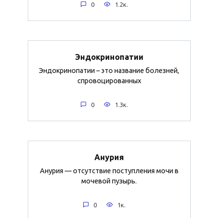
0
1.2к.
Эндокринопатии
Эндокринопатии – это название болезней,
спровоцированных
0
1.3к.
Анурия
Анурия — отсутствие поступления мочи в
мочевой пузырь.
0
1к.