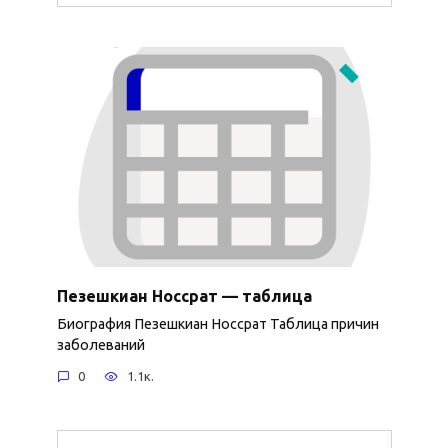
Пезешкиан Носсрат — таблица
Биография Пезешкиан Носсрат Таблица причин
заболеваний
0
1.1к.