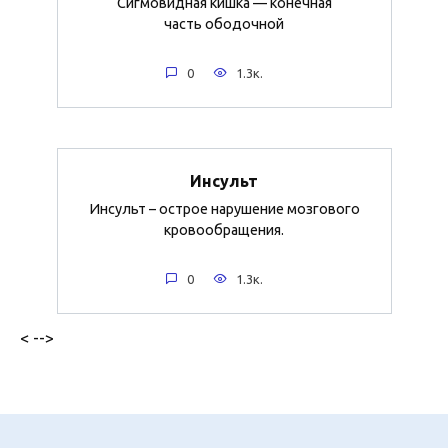
Сигмовидная кишка — конечная
часть ободочной
0
1.3к.
Инсульт
Инсульт – острое нарушение мозгового
кровообращения.
0
1.3к.
< -->