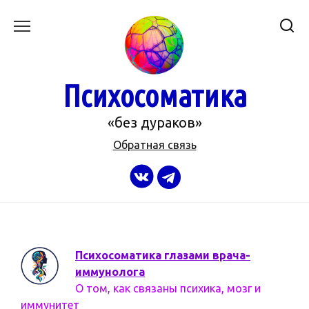
Перейти
к
содержанию
Психосоматика
«без дураков»
Обратная связь
Психосоматика глазами врача-
иммунолога
О том, как связаны психика, мозг и
иммунитет