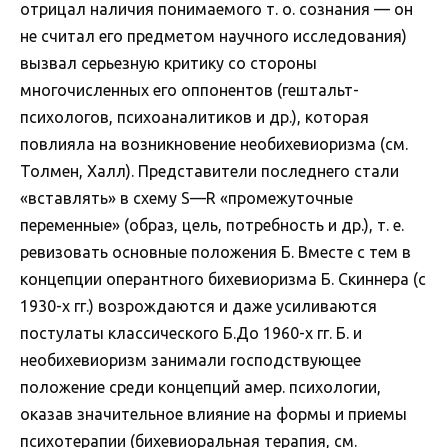
отрицал наличия понимаемого т. о. сознания — он
не считал его предметом научного исследования)
вызвал серьезную критику со стороны
многочисленных его оппонентов (гештальт-
психологов, психоаналитиков и др.), которая
повлияла на возникновение необихевиоризма (см.
Толмен, Халл). Представители последнего стали
«вставлять» в схему S—R «промежуточные
переменные» (образ, цель, потребность и др.), т. е.
ревизовать основные положения Б. Вместе с тем в
концепции оперантного бихевиоризма Б. Скиннера (с
1930-х гг.) возрождаются и даже усиливаются
постулаты классического Б.До 1960-х гг. Б. и
необихевиоризм занимали господствующее
положение среди концепций амер. психологии,
оказав значительное влияние на формы и приемы
психотерапии (бихевиоральная терапия, см.