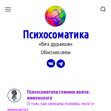
Перейти
к
содержанию
Психосоматика
«без дураков»
Обратная связь
Психосоматика глазами врача-
иммунолога
О том, как связаны психика, мозг и
иммунитет