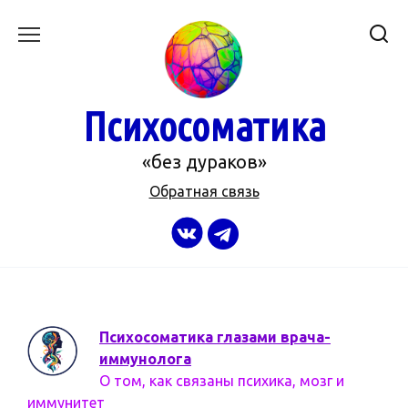
Перейти
к
содержанию
Психосоматика
«без дураков»
Обратная связь
Психосоматика глазами врача-
иммунолога
О том, как связаны психика, мозг и
иммунитет