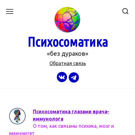
Перейти
к
содержанию
Психосоматика
«без дураков»
Обратная связь
Психосоматика глазами врача-
иммунолога
О том, как связаны психика, мозг и
иммунитет