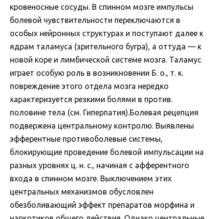
кровеносные сосуды. В спинном мозге импульсы
болевой чувствительности переключаются в
особых нейронных структурах и поступают далее к
ядрам таламуса (зрительного бугра), а оттуда — к
новой коре и лимбической системе мозга. Таламус
играет особую роль в возникновении Б. о., т. к.
повреждение этого отдела мозга нередко
характеризуется резкими болями в против.
половине тела (см. Гиперпатия).Болевая рецепция
подвержена центральному контролю. Выявлены
эфферентные противоболевые системы,
блокирующие проведение болевой импульсации на
разных уровнях ц. н. с., начиная с афферентного
входа в спинном мозге. Выключением этих
центральных механизмов обусловлен
обезболивающий эффект препаратов морфина и
наркотиков общего действия. Однако центральные