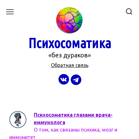
Перейти
к
содержанию
Психосоматика
«без дураков»
Обратная связь
Психосоматика глазами врача-
иммунолога
О том, как связаны психика, мозг и
иммунитет