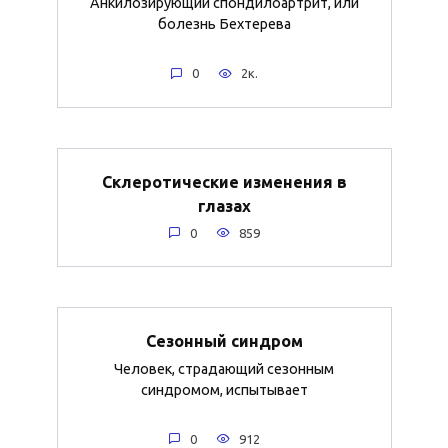
Анкилозирующий спондилоартрит, или
болезнь Бехтерева
0
2к.
Склеротические изменения в
глазах
0
859
Сезонный синдром
Человек, страдающий сезонным
синдромом, испытывает
0
912