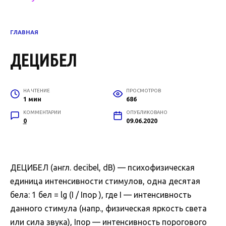
ГЛАВНАЯ
ДЕЦИБЕЛ
НА ЧТЕНИЕ
ПРОСМОТРОВ
1 мин
686
КОММЕНТАРИИ
ОПУБЛИКОВАНО
0
09.06.2020
ДЕЦИБЕЛ (англ. decibel, dB) — психофизическая
единица интенсивности стимулов, одна десятая
бела: 1 бел = lg (I / Iпор ), где I — интенсивность
данного стимула (напр., физическая яркость света
или сила звука), Iпор — интенсивность порогового