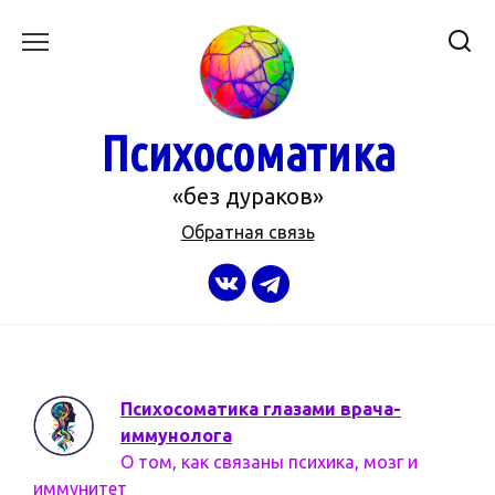
Перейти
к
содержанию
Психосоматика
«без дураков»
Обратная связь
Психосоматика глазами врача-
иммунолога
О том, как связаны психика, мозг и
иммунитет