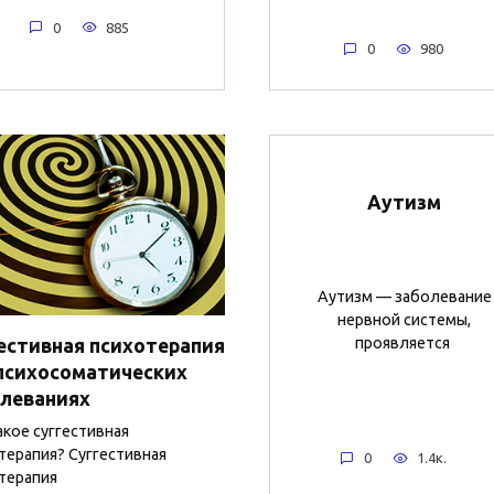
0
885
0
980
Аутизм
Аутизм — заболевание
нервной системы,
проявляется
естивная психотерапия
психосоматических
леваниях
акое суггестивная
терапия? Суггестивная
0
1.4к.
терапия