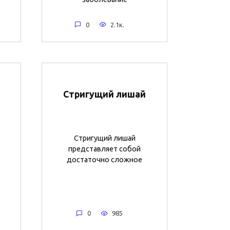
0
2.1к.
Стригущий лишай
Стригущий лишай
представляет собой
достаточно сложное
0
985