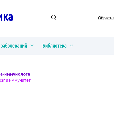
ика
Обратна
 заболеваний
Библиотека
ча-иммунолога
озг и иммунитет