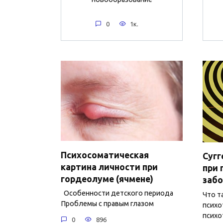
0
1к.
Психосоматическая
Сугг
картина личности при
при 
гордеолуме (ячмене)
забо
Особенности детского периода
Что т
Проблемы с правым глазом
психо
психо
0
896