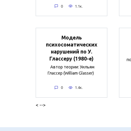
0
1.1к.
Модель
психосоматических
нарушений по У.
Глассеру (1980-е)
п
Автор теории: Уильям
Глассер (William Glasser)
0
1.4к.
< -->