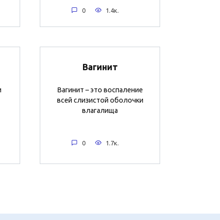
0
1.4к.
Вагинит
и
Вагинит – это воспаление
всей слизистой оболочки
влагалища
0
1.7к.