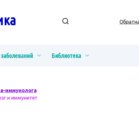
ика
Обратна
 заболеваний
Библиотека
ча-иммунолога
озг и иммунитет