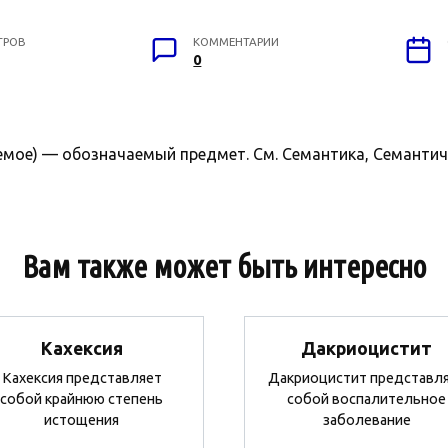
ТРОВ
КОММЕНТАРИИ
0
мое) — обозначаемый предмет. См. Семантика, Семантиче
Вам также может быть интересно
Кахексия
Дакриоцистит
Кахексия представляет
Дакриоцистит представл
собой крайнюю степень
собой воспалительное
истощения
заболевание