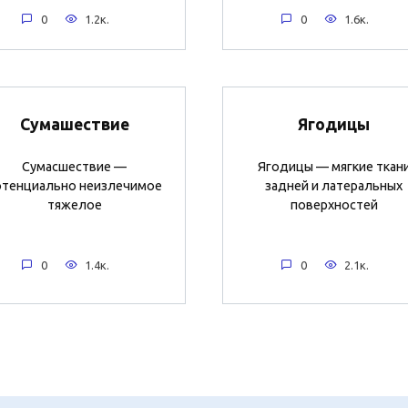
0
1.2к.
0
1.6к.
Сумашествие
Ягодицы
Сумасшествие —
Ягодицы — мягкие ткан
отенциально неизлечимое
задней и латеральных
тяжелое
поверхностей
0
1.4к.
0
2.1к.