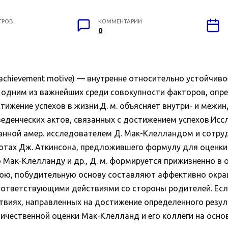
ТРОВ
КОММЕНТАРИИ
0
hievement motive) — внутренне относительно устойчивое
я одним из важнейших среди совокупности факторов, о
тижение успехов в жизни.Д. м. объясняет внутри- и межи
еденческих актов, связанных с достижением успехов.Иссл
ной амер. исследователем Д. Мак-Клелландом и сотрудник
отах Дж. Аткинсона, предложившего формулу для оценки 
сно Мак-Клелланду и др., Д. м. формируется прижизненно 
еннюю, побудительную основу составляют аффективно окр
оответствующими действиями со стороны родителей. Есл
твиях, направленных на достижение определенного результ
оличественной оценки Мак-Клелланд и его коллеги на осн