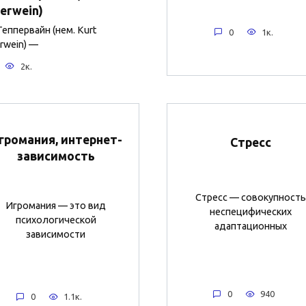
erwein)
Теппервайн (нем. Kurt
0
1к.
rwein) —
2к.
громания, интернет-
Стресс
зависимость
Стресс — совокупность
Игромания — это вид
неспецифических
психологической
адаптационных
зависимости
0
940
0
1.1к.