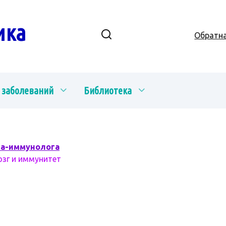
ика
Обратна
 заболеваний
Библиотека
ча-иммунолога
озг и иммунитет