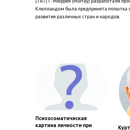
(ТАТ) Г. Мюррея (Murray) разработали п
Клелландом была предпринята попытка о
развитие различных стран и народов.
Психосоматическая
картина личности при
Курт