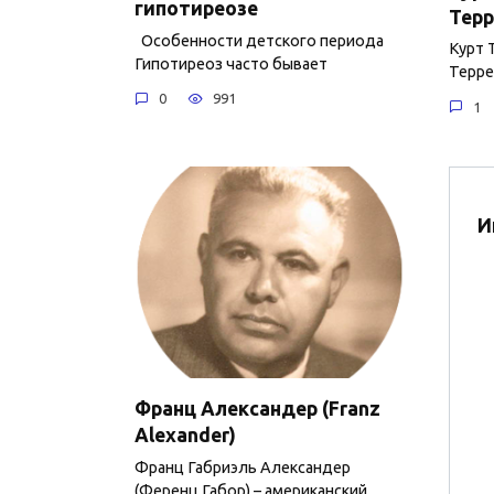
гипотиреозе
Tepp
Особенности детского периода
Курт 
Гипотиреоз часто бывает
Teppe
0
991
1
И
Франц Александер (Franz
Alexander)
Франц Габриэль Александер
(Ференц Габор) – американский