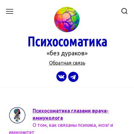
Перейти
к
содержанию
Психосоматика
«без дураков»
Обратная связь
Психосоматика глазами врача-
иммунолога
О том, как связаны психика, мозг и
иммунитет