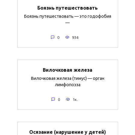
Боязнь путешествовать
Боязнь путешествовать — это годофобия
—
0
934
Вилочковая железа
Вилочковая железа (тимус) — орган
лимфопоэза
0
1к.
Осязание (нарушение у детей)