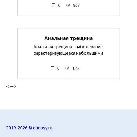
0
867
Анальная трещина
Анальная трещина – заболевание,
характеризующееся небольшими
0
1.4к.
< -->
2019-2026 ©
etiopsy.ru