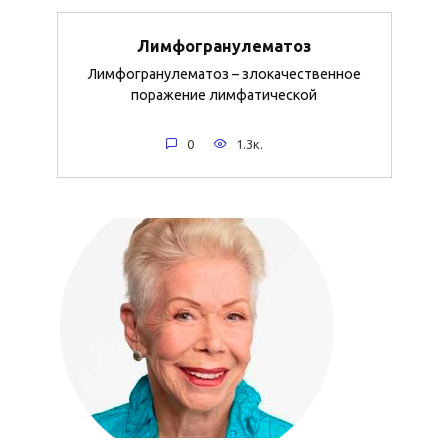
Лимфогранулематоз
Лимфогранулематоз – злокачественное
поражение лимфатической
0
1.3к.