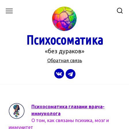
Перейти
к
содержанию
Психосоматика
«без дураков»
Обратная связь
Психосоматика глазами врача-
иммунолога
О том, как связаны психика, мозг и
иммунитет