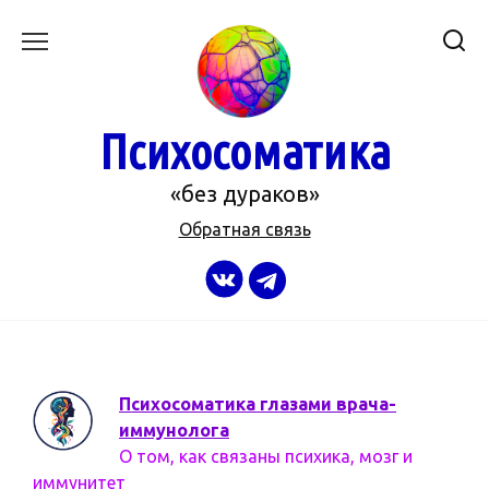
Перейти
к
содержанию
Психосоматика
«без дураков»
Обратная связь
Психосоматика глазами врача-
иммунолога
О том, как связаны психика, мозг и
иммунитет