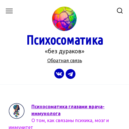
Перейти
к
содержанию
Психосоматика
«без дураков»
Обратная связь
Психосоматика глазами врача-
иммунолога
О том, как связаны психика, мозг и
иммунитет