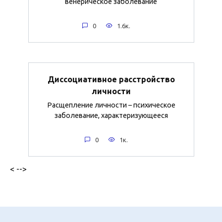
венерическое заболевание
0
1.6к.
Диссоциативное расстройство
личности
Расщепление личности – психическое
заболевание, характеризующееся
0
1к.
< -->