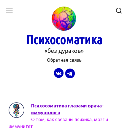
Перейти
к
содержанию
Психосоматика
«без дураков»
Обратная связь
Психосоматика глазами врача-
иммунолога
О том, как связаны психика, мозг и
иммунитет