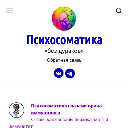
Перейти
к
содержанию
Психосоматика
«без дураков»
Обратная связь
Психосоматика глазами врача-
иммунолога
О том, как связаны психика, мозг и
иммунитет