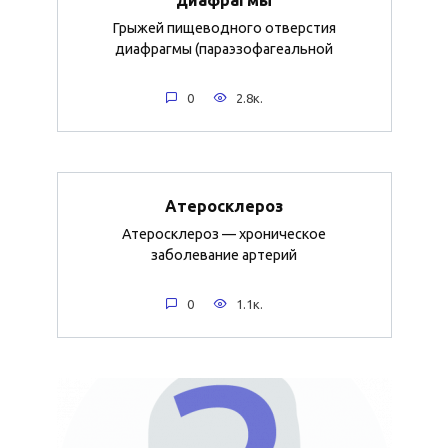
Грыжей пищеводного отверстия
диафрагмы (параэзофагеальной
0
2.8к.
Атеросклероз
Атеросклероз — хроническое
заболевание артерий
0
1.1к.