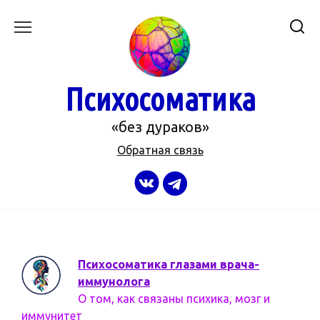
Перейти
к
содержанию
Психосоматика
«без дураков»
Обратная связь
Психосоматика глазами врача-
иммунолога
О том, как связаны психика, мозг и
иммунитет