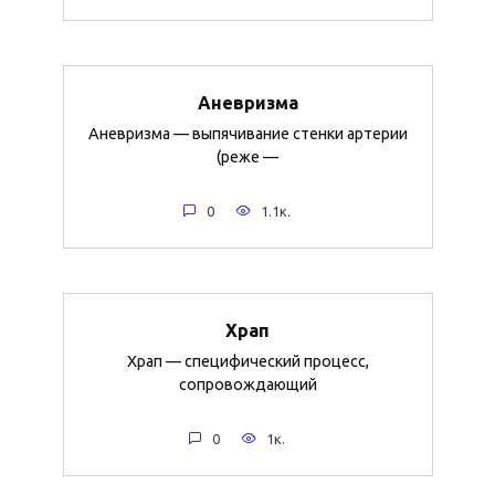
Аневризма
Аневризма — выпячивание стенки артерии
(реже —
0
1.1к.
Храп
Храп — специфический процесс,
сопровождающий
0
1к.