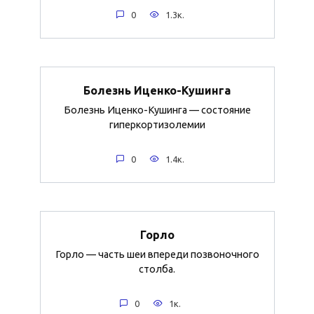
0
1.3к.
Болезнь Иценко-Кушинга
Болезнь Иценко-Кушинга — состояние
гиперкортизолемии
0
1.4к.
Горло
Горло — часть шеи впереди позвоночного
столба.
0
1к.