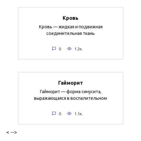
Кровь
Кровь — жидкая и подвижная
соединительная ткань
0
1.2к.
Гайморит
Гайморит — форма синусита,
выражающаяся в воспалительном
0
1.1к.
< -->