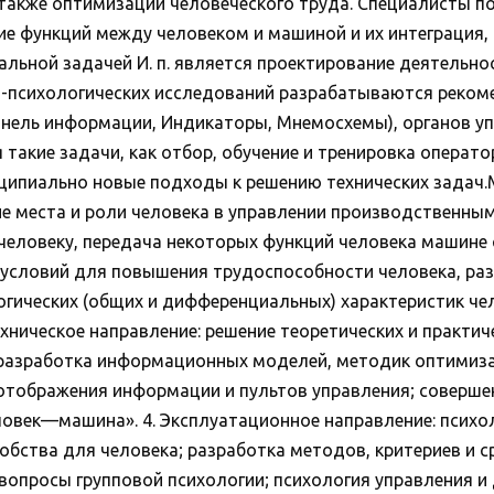
также оптимизации человеческого труда. Специалисты по 
ие функций между человеком и машиной и их интеграция,
альной задачей И. п. является проектирование деятельно
-психологических исследований разрабатываются реком
нель информации, Индикаторы, Мнемосхемы), органов уп
 такие задачи, как отбор, обучение и тренировка операт
ципиально новые подходы к решению технических задач.Мо
е места и роли человека в управлении производственны
 человеку, передача некоторых функций человека машин
условий для повышения трудоспособности человека, разв
огических (общих и дифференциальных) характеристик че
хническое направление: решение теоретических и практи
ч. разработка информационных моделей, методик оптими
 отображения информации и пультов управления; соверше
овек—машина». 4. Эксплуатационное направление: психо
добства для человека; разработка методов, критериев и 
вопросы групповой психологии; психология управления и д