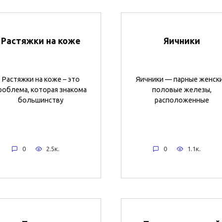
Растяжки на коже
Яичники
Растяжки на коже – это
Яичники — парные женск
роблема, которая знакома
половые железы,
большинству
расположенные
0
2.5к.
0
1.1к.