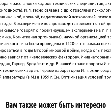
ора и расстановки кадров технических специалистов, ак
годность). И. п. тесно связана с др. отраслями психологи
циальной, военной, педагогической психологией, психоло
тоды. В эксперименте воспроизводятся элементы той де
м смысле говорят о проектирующем эксперименте в И. п. И
мика, Когнитивная эргономика), научной организацией тр
ческого типа были проведены в 1920-е гг. в рамках психо
ироваться в годы Второй мировой войны, когда опыт экс
нно зависят от «человеческих факторов». Инициаторами
ердан, Гарнер, Бродбент и др. В нашей стране вопросы И. п.
 технических задач. Первые лаборатории И. п. были созд
ппаратуры (в М.) в 1959 г. См. Оптимизация условий труд
Вам также может быть интересно