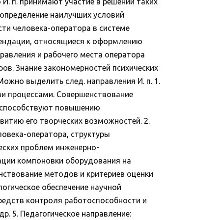
И. п. принимают участие в решении таких
 определение наилучших условий
сти человека-оператора в системе
ендации, относящиеся к оформлению
равления и рабочего места оператора
оров. Знание закономерностей психических
жно выделить след. направления И. п. 1.
ми процессами. Совершенствование
е способствуют повышению
итию его творческих возможностей. 2.
ловека-оператора, структуры
ческих проблем инженерно-
зации компоновки оборудования на
нствование методов и критериев оценки
логическое обеспечение научной
средств контроля работоспособности и
р. 5. Педагогическое направление: