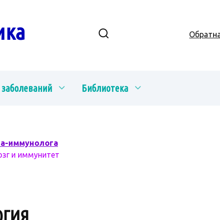
ика
Обратна
 заболеваний
Библиотека
ча-иммунолога
озг и иммунитет
ОГИЯ