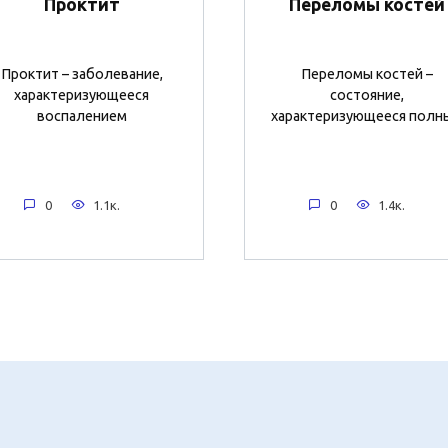
Проктит
Переломы костей
Проктит – заболевание,
Переломы костей –
характеризующееся
состояние,
воспалением
характеризующееся полн
0
1.1к.
0
1.4к.