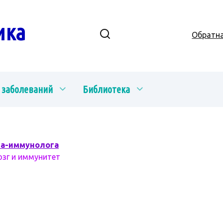
ика
Обратна
 заболеваний
Библиотека
ча-иммунолога
озг и иммунитет