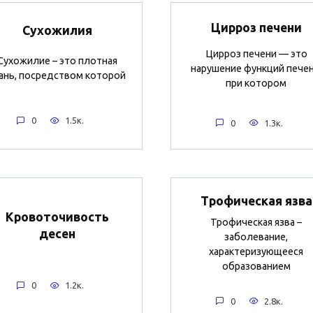
Цирроз печени
Сухожилия
Цирроз печени — это
Сухожилие – это плотная
нарушение функций печен
ань, посредством которой
при котором
0
1.5к.
0
1.3к.
Трофическая язва
Кровоточивость
Трофическая язва –
десен
заболевание,
характеризующееся
образованием
0
1.2к.
0
2.8к.