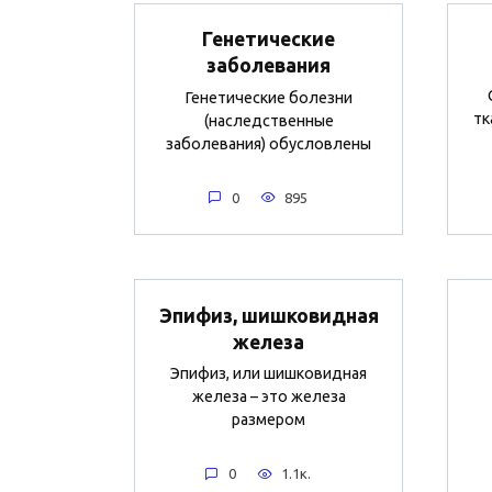
Генетические
заболевания
Генетические болезни
тк
(наследственные
заболевания) обусловлены
0
895
Эпифиз, шишковидная
железа
Эпифиз, или шишковидная
железа – это железа
размером
0
1.1к.