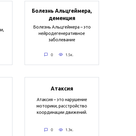
Болезнь Альцгеймера,
деменция
Болезнь Альцгеймера – это
и,
нейродегенеративное
заболевание
0
1.5к.
Атаксия
Атаксия – это нарушение
моторики, расстройство
координации движений.
0
1.3к.