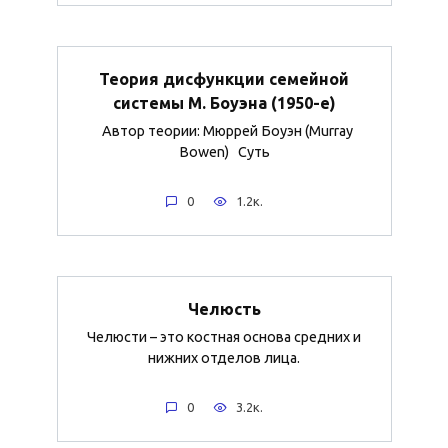
Теория дисфункции семейной
системы М. Боуэна (1950-е)
Автор теории: Мюррей Боуэн (Murray
Bowen) Суть
0
1.2к.
Челюсть
Челюсти – это костная основа средних и
нижних отделов лица.
0
3.2к.