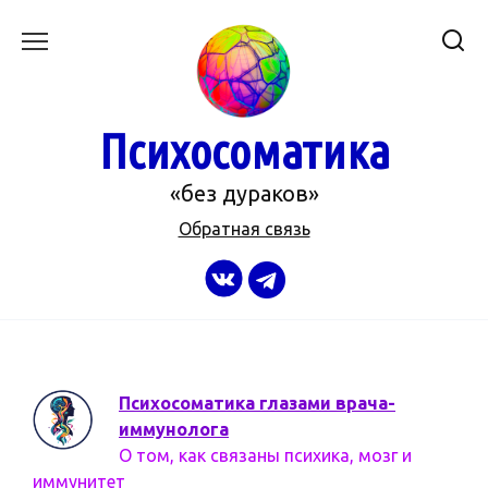
Перейти
к
содержанию
Психосоматика
«без дураков»
Обратная связь
Психосоматика глазами врача-
иммунолога
О том, как связаны психика, мозг и
иммунитет