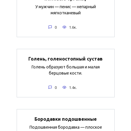
У мужчин — пенис — непарный
мягкотканевый
0
1.6к.
Голень, голеностопный сустав
Голень образуют большая и малая
берцовые кости.
0
1.4к.
Бородавки подошвенные
Подошвенная бородавка — плоское