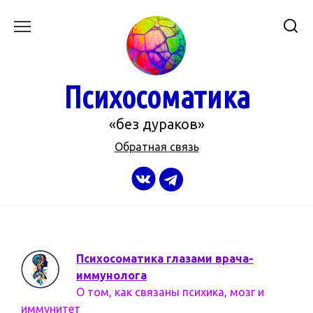
Перейти
к
содержанию
Психосоматика
«без дураков»
Обратная связь
Психосоматика глазами врача-
иммунолога
О том, как связаны психика, мозг и
иммунитет