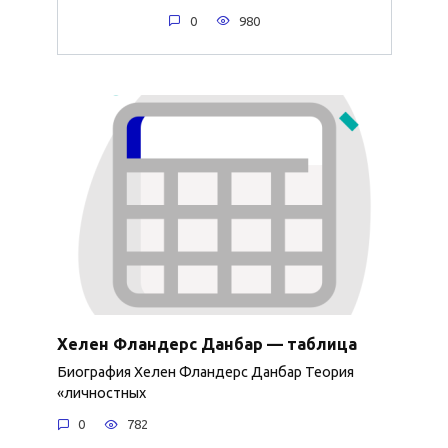
0
980
Хелен Фландерс Данбар — таблица
Биография Хелен Фландерс Данбар Теория
«личностных
0
782