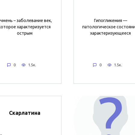
чмень – заболевание век,
Гипогликемия —
которое характеризуется
патологическое состояни
острым
характеризующееся
0
1.5к.
0
1.5к.
Скарлатина