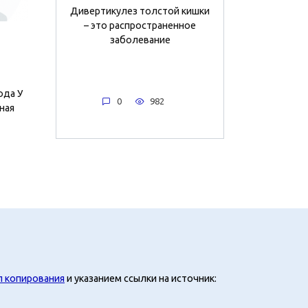
Дивертикулез толстой кишки
– это распространенное
заболевание
ода У
0
982
ная
л копирования
и указанием ссылки на источник: