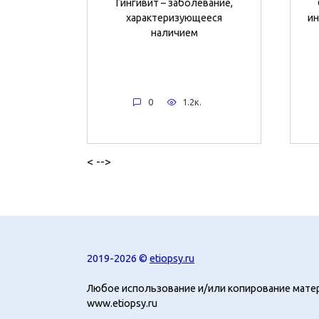
Гингивит – заболевание,
характеризующееся
ин
наличием
0
1.2к.
< -->
2019-2026 ©
etiopsy.ru
Любое использование и/или копирование мате
www.etiopsy.ru