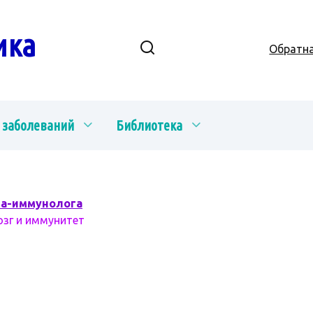
ика
Обратна
 заболеваний
Библиотека
ча-иммунолога
озг и иммунитет