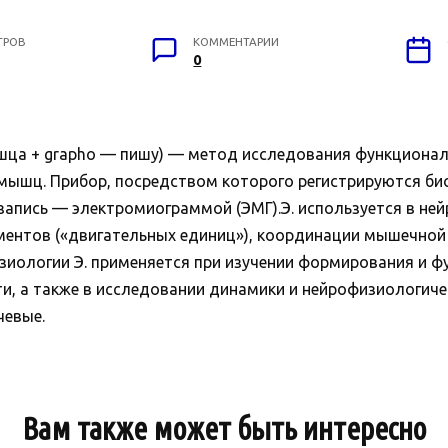
ТРОВ
КОММЕНТАРИИ
0
а + grapho — пишу) — метод исследования функциональ
 мышц. Прибор, посредством которого регистрируются б
запись — электромиограммой (ЭМГ).Э. используется в не
ентов («двигательных единиц»), координации мышечной 
физиологии Э. применяется при изучении формирования и
и, а также в исследовании динамики и нейрофизиологиче
чевые.
Вам также может быть интересно