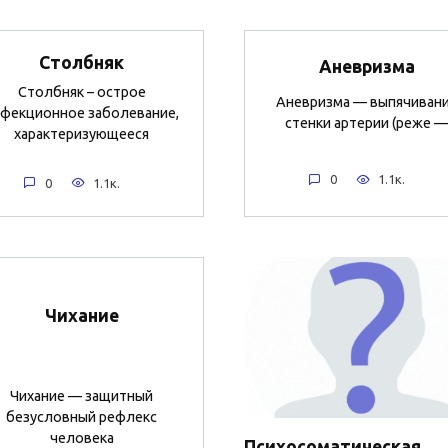
Столбняк
Аневризма
Столбняк – острое
Аневризма — выпячиван
фекционное заболевание,
стенки артерии (реже —
характеризующееся
0
1.1к.
0
1.1к.
Чихание
Чихание — защитный
безусловный рефлекс
человека
Психосоматическая