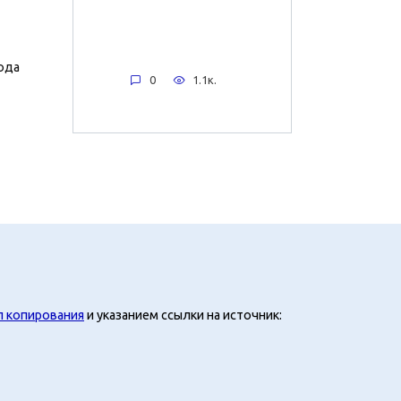
ода
0
1.1к.
л копирования
и указанием ссылки на источник: