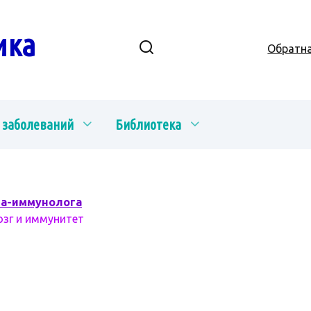
ика
Обратна
 заболеваний
Библиотека
ча-иммунолога
озг и иммунитет