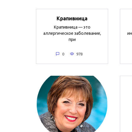
Крапивница
Крапивница — это
аллергическое заболевание,
ин
при
0
978