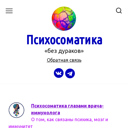
Перейти
к
содержанию
Психосоматика
«без дураков»
Обратная связь
Психосоматика глазами врача-
иммунолога
О том, как связаны психика, мозг и
иммунитет