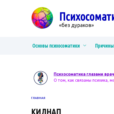
Перейти
к
Психосомат
содержанию
«без дураков»
Основы психосоматики
Причины
Психосоматика глазами вра
О том, как связаны психика, м
ГЛАВНАЯ
КИДНАП