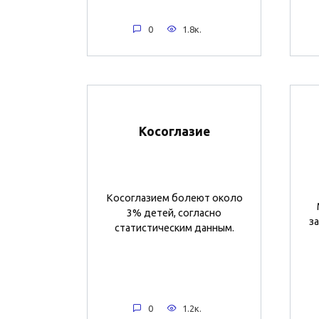
0
1.8к.
Косоглазие
Косоглазием болеют около
3% детей, согласно
з
статистическим данным.
0
1.2к.