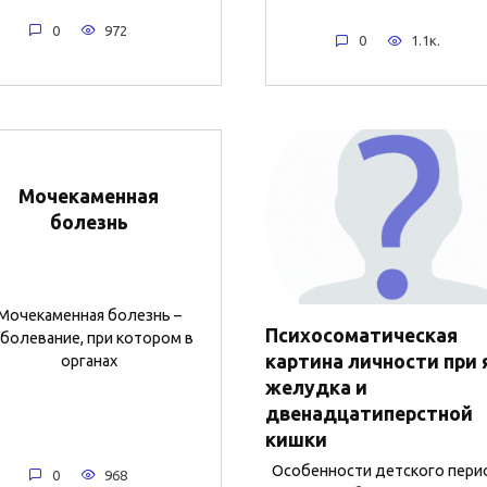
0
972
0
1.1к.
Мочекаменная
болезнь
Мочекаменная болезнь –
Психосоматическая
аболевание, при котором в
картина личности при 
органах
желудка и
двенадцатиперстной
кишки
Особенности детского пери
0
968