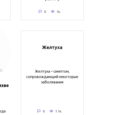
0
1к.
Желтуха
Желтуха – симптом,
сопровождающий некоторые
заболевания
язве
ода
0
1.1к.