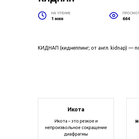
НА ЧТЕНИЕ
ПРОСМО
1 мин
664
КИДНАП (киднеппинг; от англ. kidnap) — п
Икота
н
Икота – это резкое и
непроизвольное сокращение
диафрагмы