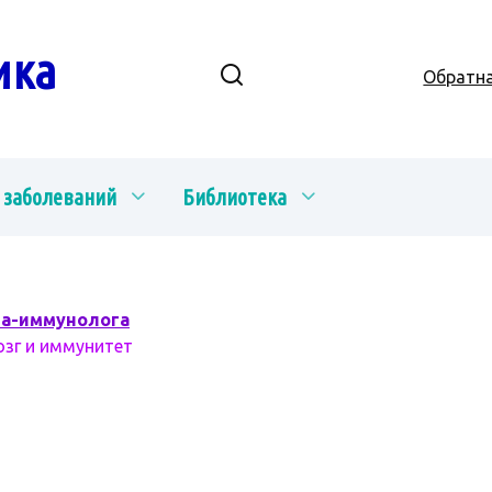
ика
Обратна
 заболеваний
Библиотека
ча-иммунолога
озг и иммунитет