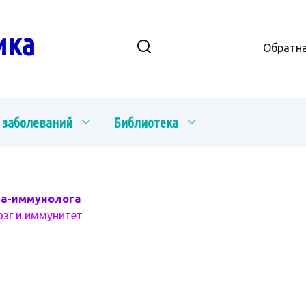
ика
Обратна
 заболеваний
Библиотека
ча-иммунолога
озг и иммунитет