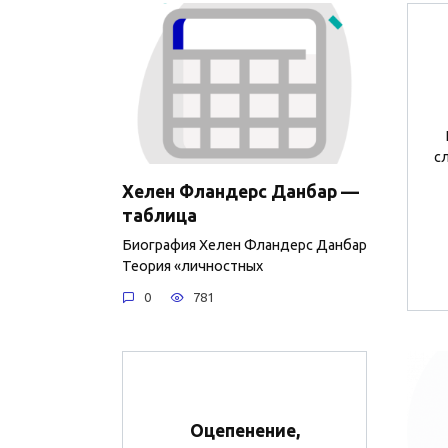
с
Хелен Фландерс Данбар —
таблица
Биография Хелен Фландерс Данбар
Теория «личностных
0
781
Оцепенение,