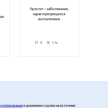
Проктит – заболевание,
характеризующееся
ная
воспалением
0
1.1к.
л копирования
и указанием ссылки на источник: