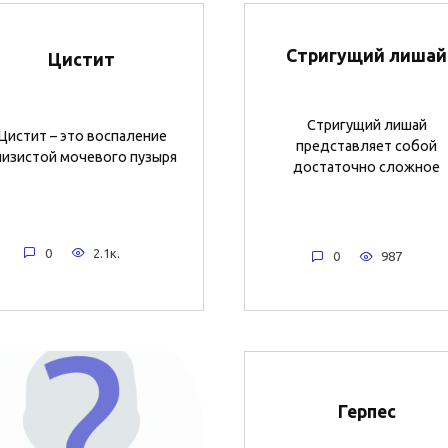
Стригущий лишай
Цистит
Стригущий лишай
Цистит – это воспаление
представляет собой
лизистой мочевого пузыря
достаточно сложное
0
2.1к.
0
987
Герпес