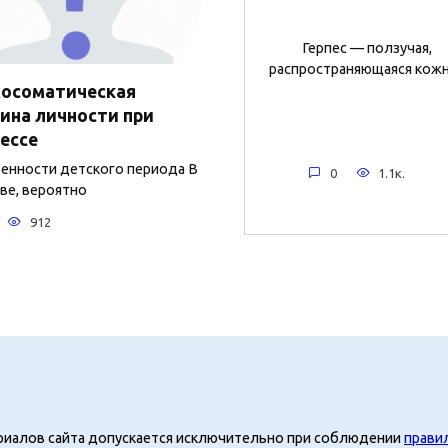
Герпес — ползучая,
распространяющаяся кож
хосоматическая
ина личности при
ессе
нности детского периода В
0
1.1к.
ве, вероятно
912
риалов сайта допускается исключительно при соблюдении
прави