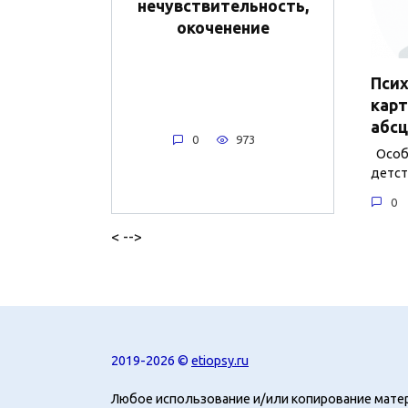
нечувствительность,
окоченение
Пси
карт
абсц
0
973
Особе
детст
0
< -->
2019-2026 ©
etiopsy.ru
Любое использование и/или копирование мате