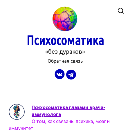
Перейти
к
содержанию
Психосоматика
«без дураков»
Обратная связь
Психосоматика глазами врача-
иммунолога
О том, как связаны психика, мозг и
иммунитет