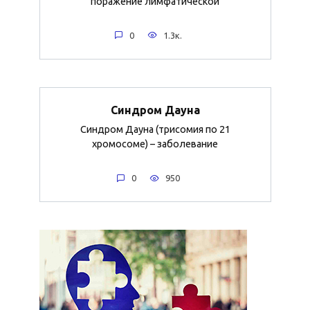
поражение лимфатической
0
1.3к.
Синдром Дауна
Синдром Дауна (трисомия по 21
хромосоме) – заболевание
0
950