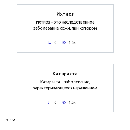
Ихтиоз
Ихтиоз – это наследственное
заболевание кожи, при котором
0
1.4к.
Катаракта
Катаракта – заболевание,
характеризующееся нарушением
0
1.5к.
< -->