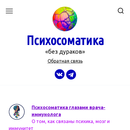
Перейти
к
содержанию
Психосоматика
«без дураков»
Обратная связь
Психосоматика глазами врача-
иммунолога
О том, как связаны психика, мозг и
иммунитет