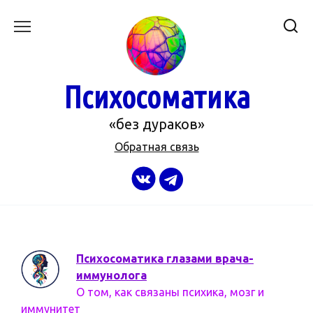
Перейти
к
содержанию
Психосоматика
«без дураков»
Обратная связь
Психосоматика глазами врача-
иммунолога
О том, как связаны психика, мозг и
иммунитет