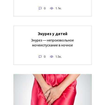
0
1.1к.
Энурез у детей
Энурез — непроизвольное
мочеиспускание в ночное
0
1.5к.