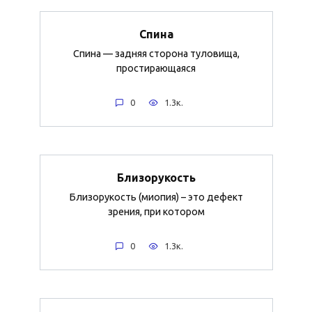
Спина
Спина — задняя сторона туловища,
простирающаяся
0
1.3к.
Близорукость
Близорукость (миопия) – это дефект
зрения, при котором
0
1.3к.