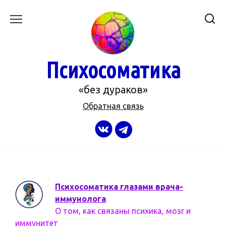
Перейти
к
содержанию
Психосоматика
«без дураков»
Обратная связь
Психосоматика глазами врача-
иммунолога
О том, как связаны психика, мозг и
иммунитет