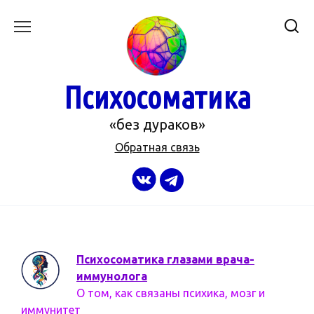
Перейти
к
содержанию
Психосоматика
«без дураков»
Обратная связь
Психосоматика глазами врача-
иммунолога
О том, как связаны психика, мозг и
иммунитет