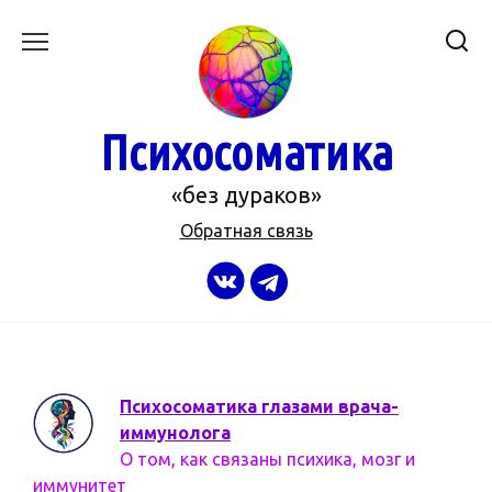
Перейти
к
содержанию
Психосоматика
«без дураков»
Обратная связь
Психосоматика глазами врача-
иммунолога
О том, как связаны психика, мозг и
иммунитет