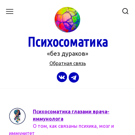
Перейти
к
содержанию
Психосоматика
«без дураков»
Обратная связь
Психосоматика глазами врача-
иммунолога
О том, как связаны психика, мозг и
иммунитет