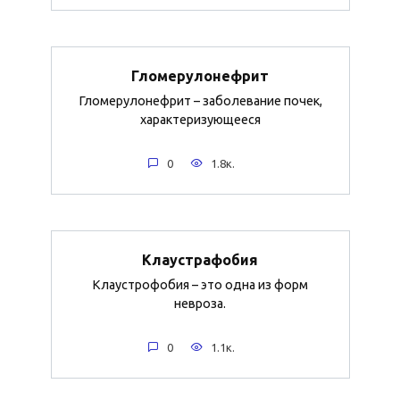
Гломерулонефрит
Гломерулонефрит – заболевание почек,
характеризующееся
0
1.8к.
Клаустрафобия
Клаустрофобия – это одна из форм
невроза.
0
1.1к.