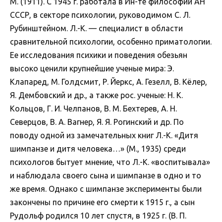
М. (1911). С 1945 г. работала в Ин-те философии АН
СССР, в секторе психологии, руководимом С. Л.
Рубинштейном. Л.-К. — специалист в области
сравнительной психологии, особенно приматологии.
Ее исследования психики и поведения обезьян
высоко ценили крупнейшие ученые мира: Э.
Клапаред, М. Голдсмит, Р. Йеркс, А. Гезелл, В. Кёлер,
Я. Дембовский и др., а также рос. ученые: Н. К.
Кольцов, Г. И. Челпанов, В. М. Бехтерев, А. Н.
Северцов, В. А. Вагнер, Я. Я. Рогинский и др. По
поводу одной из замечательных книг Л.-К. «Дитя
шимпанзе и дитя человека…» (М., 1935) среди
психологов бытует мнение, что Л.-К. «воспитывала»
и наблюдала своего сына и шимпанзе в одно и то
же время. Однако с шимпанзе эксперименты были
закончены по причине его смерти к 1915 г., а сын
Рудольф родился 10 лет спустя, в 1925 г. (В. П.