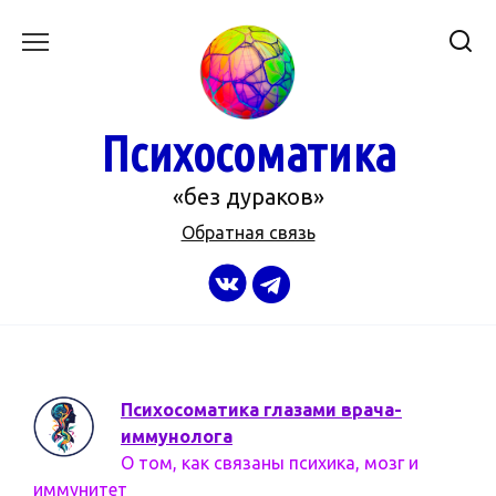
Перейти
к
содержанию
Психосоматика
«без дураков»
Обратная связь
Психосоматика глазами врача-
иммунолога
О том, как связаны психика, мозг и
иммунитет