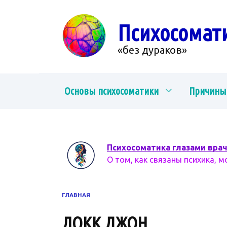
Перейти
к
Психосомат
содержанию
«без дураков»
Основы психосоматики
Причины
Психосоматика глазами вра
О том, как связаны психика, м
ГЛАВНАЯ
ЛОКК ДЖОН