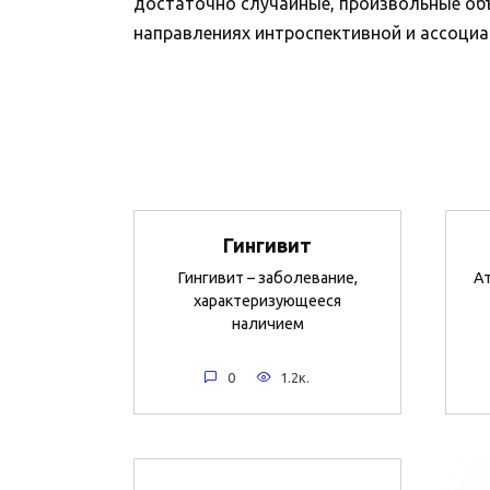
достаточно случайные, произвольные объед
направлениях интроспективной и ассоциат
Гингивит
Гингивит – заболевание,
А
характеризующееся
наличием
0
1.2к.