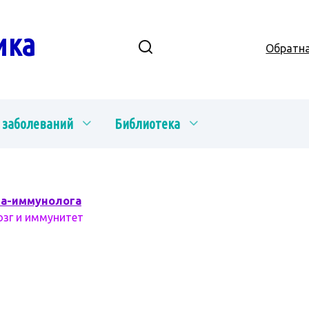
ика
Обратна
 заболеваний
Библиотека
ча-иммунолога
озг и иммунитет