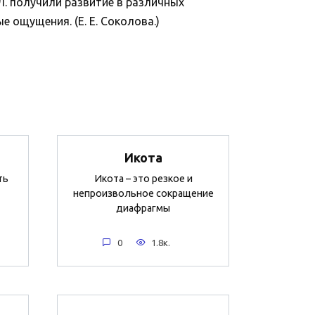
 Л. получили развитие в различных
 ощущения. (Е. Е. Соколова.)
Икота
ть
Икота – это резкое и
непроизвольное сокращение
диафрагмы
0
1.8к.