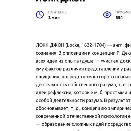
НА ЧТЕНИЕ
ПРОСМО
2 мин
594
ЛОКК ДЖОН (Locke, 1632-1704) — англ. ф
сознания. В оппозиции к концепции Р. Д
всех идей из опыта (душа — «чистая дос
ему фактов различия представлений у ра
ощущения, посредством которого познает
деятельность собственного разума, т. е.
идеи рефлексии, которые м. б. простыми
особой деятельности разума. В результат
обосновывает, т, о., концепцию эмпириче
современной отечественной психологии е
— образование сложных идей посредство