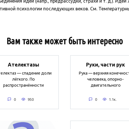
инения идей (напр., предрассудки, страхи и т. д.). Идеи
ивной психологии последующих веков. См. Температурные
Вам также может быть интересно
Ателектазы
Руки, части рук
телектаз — спадение доли
Рука — верхняя конечнос
лёгкого. По
человека, опорно-
распространённости
двигательного
0
950
0
1.1к.