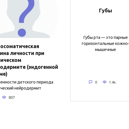
Губы
Губы рта — это парные
горизонтальные кожно
хосоматическая
мышечные
ина личности при
пическом
одермите (эндогенной
ме)
нности детского периода
0
1.4к.
ческий нейродермит
807