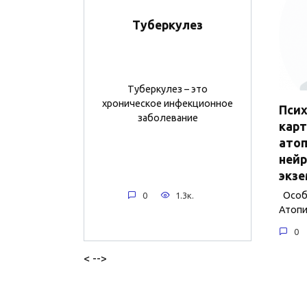
Туберкулез
Туберкулез – это
хроническое инфекционное
Пси
заболевание
карт
ато
нейр
экзе
Особе
0
1.3к.
Атопи
0
< -->