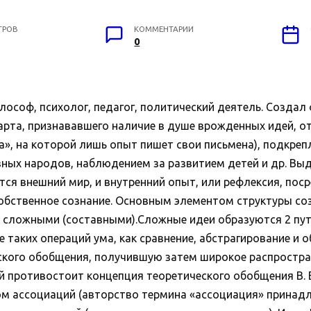
ТРОВ
КОММЕНТАРИИ
0
илософ, психолог, педагог, политический деятель. Созда
екарта, признававшего наличие в душе врожденных идей, 
ка», на которой лишь опыт пишет свои письмена), подкре
зных народов, наблюдением за развитием детей и др. Вы
ся внешний мир, и внутренний опыт, или рефлексия, пос
 собственное сознание. Основным элементом структуры соз
 и сложными (составными).Сложные идеи образуются 2 пу
е таких операций ума, как сравнение, абстрагирование и 
ского обобщения, получившую затем широкое распростране
й противостоит концепция теоретического обобщения В. В
м ассоциаций (авторство термина «ассоциация» принадле