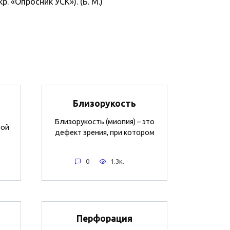
 «Опросник УСК»). (Б. М.)
Близорукость
Близорукость (миопия) – это
вой
дефект зрения, при котором
0
1.3к.
Перфорация