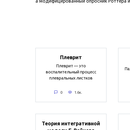
а модифицированный опросник Роттера име
Плеврит
Плеврит — это
Па
воспалительный процесс
плевральных листков
0
1.6к.
Теория интегративной