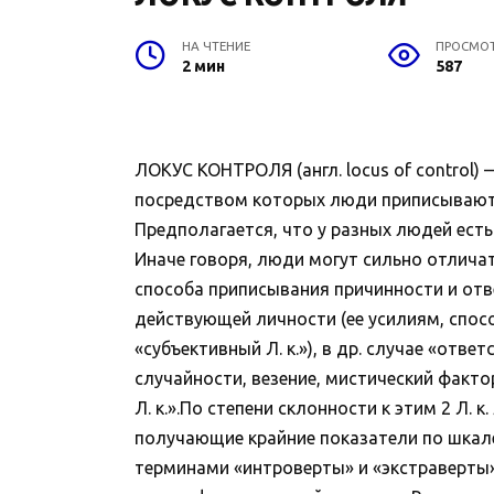
НА ЧТЕНИЕ
ПРОСМО
2 мин
587
ЛОКУС КОНТРОЛЯ (англ. locus of control) 
посредством которых люди приписывают (
Предполагается, что у разных людей есть
Иначе говоря, люди могут сильно отлича
способа приписывания причинности и отве
действующей личности (ее усилиям, спосо
«субъективный Л. к.»), в др. случае «от
случайности, везение, мистический факто
Л. к.».По степени склонности к этим 2 Л.
получающие крайние показатели по шкале
терминами «интроверты» и «экстраверты».