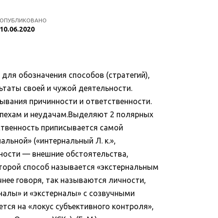
ОПУБЛИКОВАНО
10.06.2020
) для обозначения способов (стратегий),
таты своей и чужой деятельности.
сывания причинности и ответственности.
успехам и неудачам.Выделяют 2 полярных
тственность приписывается самой
льной» («интернальный Л. к.»,
ичности — внешние обстоятельства,
 второй способ называется «экстернальным
очнее говоря, так называются личности,
налы» и «экстерналы» с созвучными
ется на «локус субъективного контроля»,