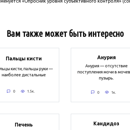
нуется «Опросник уровня субъективного контроля» (сокр.
Вам также может быть интересно
Анурия
Пальцы кисти
Анурия — отсутствие
льцы кисти, пальцы руки —
поступления мочи в моче
наиболее дистальные
пузырь.
0
1.5к.
0
1к.
Кандидоз
Печень