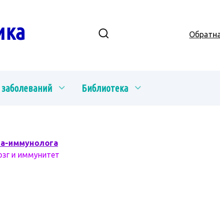
ика
Обратна
 заболеваний
Библиотека
ча-иммунолога
озг и иммунитет