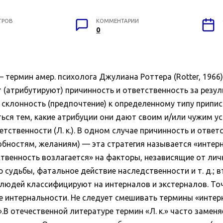
ТРОВ
КОММЕНТАРИИ
0
— термин амер. психолога Джулиана Роттера (Rotter, 1966
атрибутируют) причинность и ответственность за резуль
 склонность (предпочтение) к определенному типу припи
ться тем, какие атрибуции они дают своим и/или чужим 
тственности (Л. к.). В одном случае причинность и отве
бностям, желаниям) — эта стратегия называется «интерна
ветственность возлагается» на факторы, независящие от л
р судьбы, фатальное действие наследственности и т. д.;
 к. людей классифицируют на интерналов и экстерналов. Т
 интернальности. Не следует смешивать термины «интер
В отечественной литературе термин «Л. к.» часто заменя