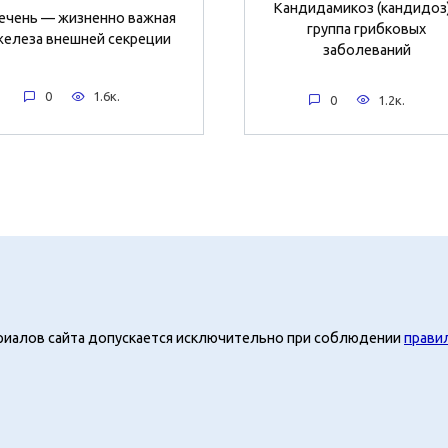
Кандидамикоз (кандидоз)
ечень — жизненно важная
группа грибковых
железа внешней секреции
заболеваний
0
1.6к.
0
1.2к.
риалов сайта допускается исключительно при соблюдении
прави