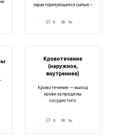
ие
характеризующееся сыпью –
0
1к.
Кровотечение
зы
(наружное,
внутреннее)
—
Кровотечение — выход
крови за пределы
сосудистого
0
1к.