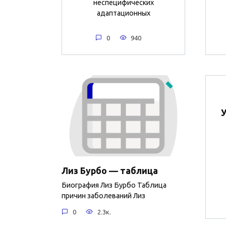
неспецифических
адаптационных
0
940
У
Лиз Бурбо — таблица
Биография Лиз Бурбо Таблица
причин заболеваний Лиз
0
2.3к.