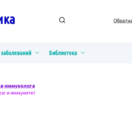
ика
Обратна
 заболеваний
Библиотека
ча-иммунолога
озг и иммунитет