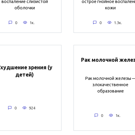
воспаление слизистой
острое гнойное воспален
оболочки
кожи
0
1к.
0
1.3к.
Рак молочной желе
худшение зрения (у
детей)
Рак молочной железы 
злокачественное
образование
0
924
0
1к.