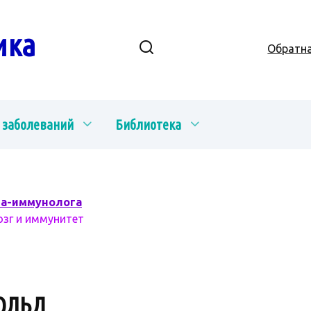
ика
Обратна
 заболеваний
Библиотека
ча-иммунолога
озг и иммунитет
ОЛЬД