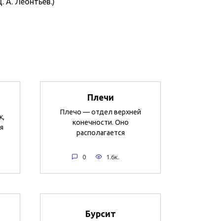
 А. Леонтьев.)
Плечи
Плечо — отдел верхней
к,
конечности. Оно
я
располагается
0
1.6к.
Бурсит