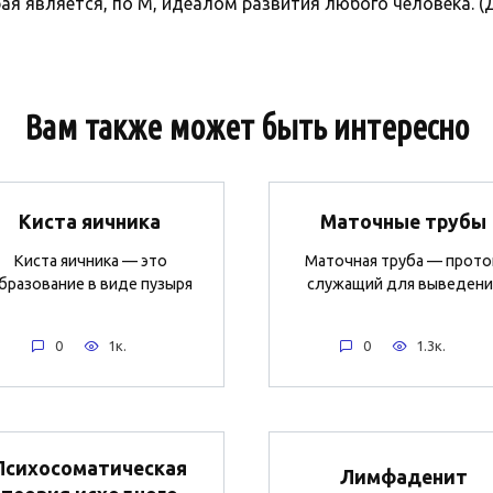
 является, по М, идеалом развития любого человека. (Д.
Вам также может быть интересно
Киста яичника
Маточные трубы
Киста яичника — это
Маточная труба — прото
бразование в виде пузыря
служащий для выведени
0
1к.
0
1.3к.
Психосоматическая
Лимфаденит