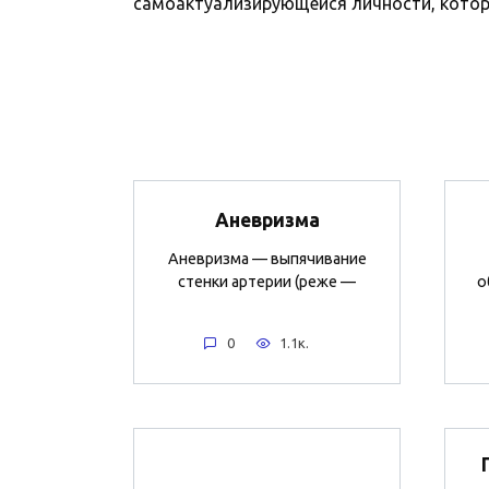
самоактуализирующейся личности, которая
Аневризма
Аневризма — выпячивание
стенки артерии (реже —
о
0
1.1к.