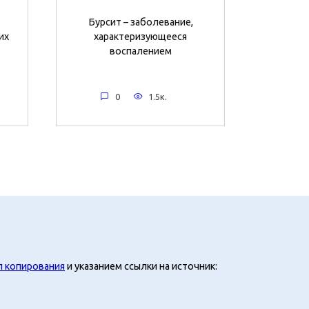
Бурсит – заболевание,
их
характеризующееся
воспалением
0
1.5к.
л копирования
и указанием ссылки на источник: