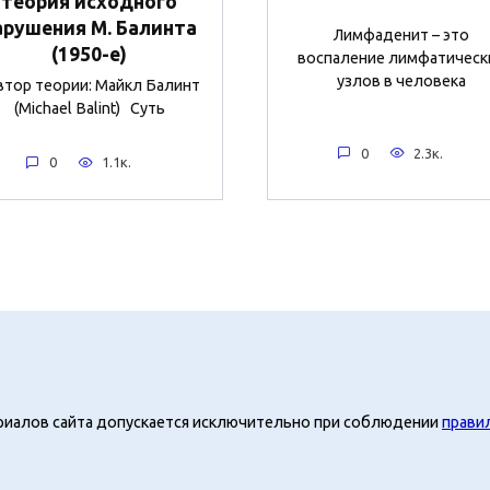
теория исходного
арушения М. Балинта
Лимфаденит – это
(1950-е)
воспаление лимфатическ
узлов в человека
тор теории: Майкл Балинт
(Michael Balint) Суть
0
2.3к.
0
1.1к.
риалов сайта допускается исключительно при соблюдении
прави