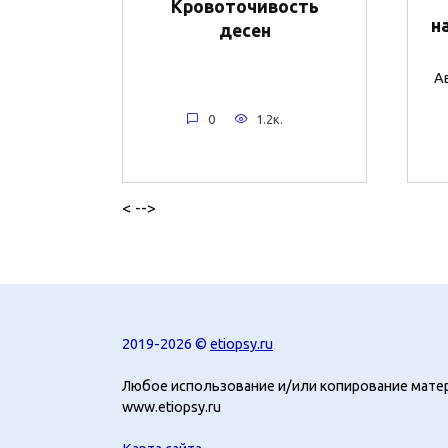
Кровоточивость
н
десен
Ав
0
1.2к.
< -->
2019-2026 ©
etiopsy.ru
Любое использование и/или копирование мате
www.etiopsy.ru