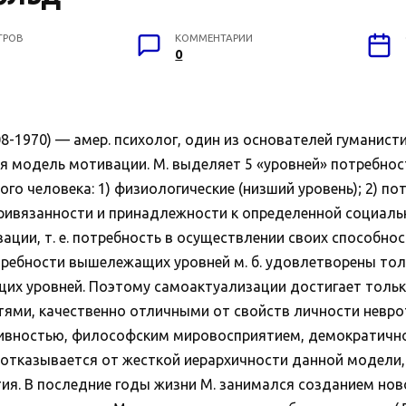
ТРОВ
КОММЕНТАРИИ
0
1970) — амер. психолог, один из основателей гуманист
ая модель мотивации. М. выделяет 5 «уровней» потребнос
о человека: 1) физиологические (низший уровень); 2) по
привязанности и принадлежности к определенной социальн
ации, т. е. потребность в осуществлении своих способнос
требности вышележащих уровней м. б. удовлетворены тол
х уровней. Поэтому самоактуализации достигает только
ми, качественно отличными от свойств личности неврот
ативностью, философским мировосприятием, демократичн
М. отказывается от жесткой иерархичности данной модели,
ия. В последние годы жизни М. занимался созданием нов