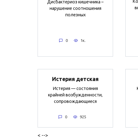
Ко
Дисбактериоз кишечника –
в
нарушение соотношения
полезных
0
1к.
Истерия детская
Истерия — состояния
крайней возбужденности,
сопровождающиеся
0
925
< -->