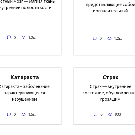
стный мозг — мягкая ткань
представляющее собо
нутренней полости кости.
воспалительный
0
1.2к.
0
1.2к.
Катаракта
Страх
Катаракта – заболевание,
Страх — внутреннее
характеризующееся
состояние, обусловленн
нарушением
грозящим
0
1.5к.
0
933