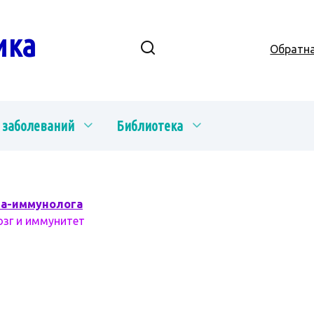
ика
Обратна
 заболеваний
Библиотека
ча-иммунолога
озг и иммунитет