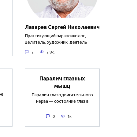
й
Лазарев Сергей Николаевич
Практикующий парапсихолог,
целитель, художник, деятель
2
2.8к.
Паралич глазных
мышц
ое
Паралич глазодвигательного
нерва — состояние глаз в
0
1к.